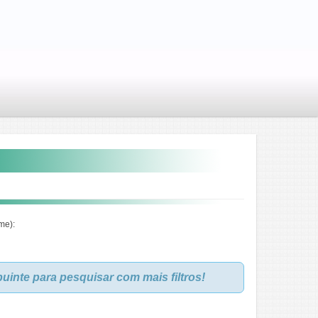
me):
inte para pesquisar com mais filtros!